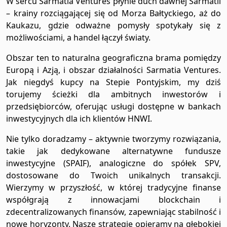
W sercu Sarmatia Ventures płynie duch dawnej Sarmatii
– krainy rozciągającej się od Morza Bałtyckiego, aż do
Kaukazu, gdzie odważne pomysły spotykały się z
możliwościami, a handel łączył światy.
Obszar ten to naturalna geograficzna brama pomiędzy
Europą i Azją, i obszar działalności Sarmatia Ventures.
Jak niegdyś kupcy na Stepie Pontyjskim, my dziś
torujemy ścieżki dla ambitnych inwestorów i
przedsiębiorców, oferując usługi dostępne w bankach
inwestycyjnych dla ich klientów HNWI.
Nie tylko doradzamy – aktywnie tworzymy rozwiązania,
takie jak dedykowane alternatywne fundusze
inwestycyjne (SPAIF), analogiczne do spółek SPV,
dostosowane do Twoich unikalnych transakcji.
Wierzymy w przyszłość, w której tradycyjne finanse
współgrają z innowacjami blockchain i
zdecentralizowanych finansów, zapewniając stabilność i
nowe horyzonty. Nasze strategie opieramy na głębokiej