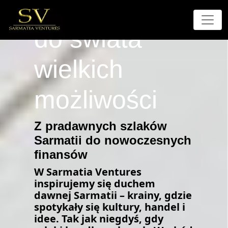
Twoja podróż
do świata
wielkich
możliwości
Z pradawnych szlaków
Sarmatii do nowoczesnych
finansów
W Sarmatia Ventures
inspirujemy się duchem
dawnej Sarmatii – krainy, gdzie
spotykały się kultury, handel i
idee. Tak jak niegdyś, gdy