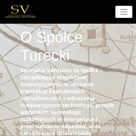
O Spółce
Turecki
Sarmatia Ventures to spółka
zarządzająca projektami
inwestycyjnymi w obszarze
transakcji kapitałowych,
nieruchomości, i wdrażania
innowacyjnych technologii, przede
wszystkim technologii
stosowanych w energetyce i
przetwarzaniu odpadów, oraz
zarządzająca działalnością